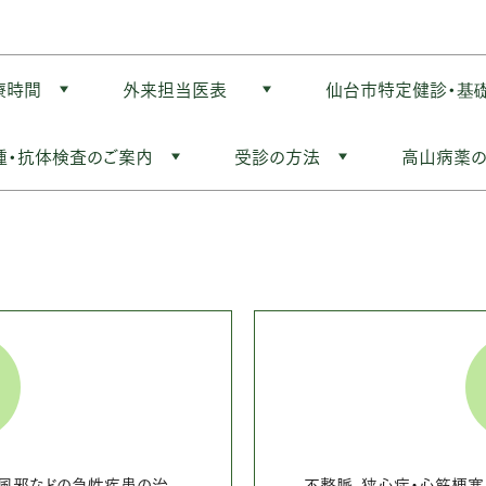
療時間
外来担当医表
仙台市特定健診・基
種・抗体検査のご案内
受診の方法
高山病薬
徴
風邪などの急性疾患の治
不整脈、狭心症・心筋梗塞