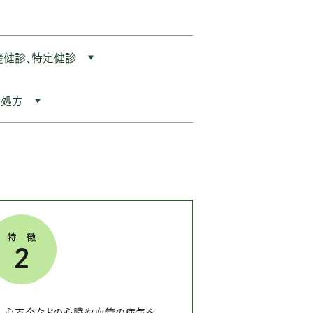
礎健診、特定健診
の処方
特徴
2
、心不全などの心臓や血管の病気を