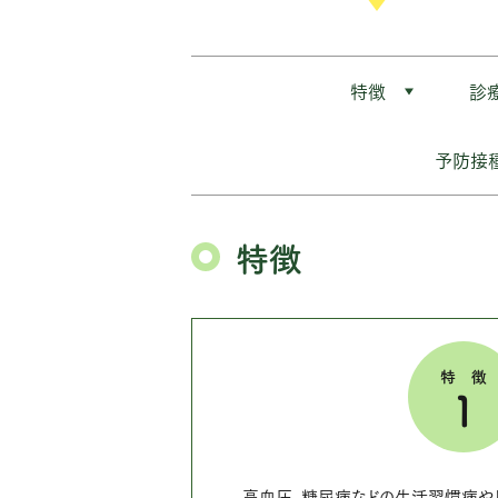
特徴
診
予防接
特徴
特
1
高血圧、糖尿病などの生活習慣病や