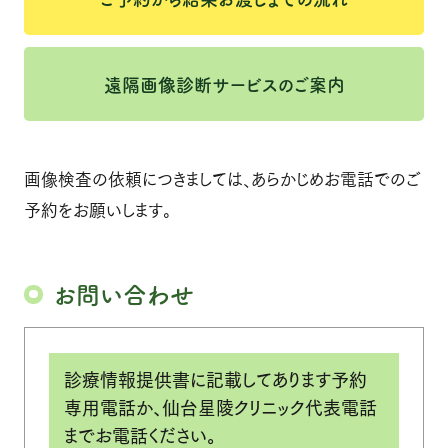
ご予約から結果お渡しまでの流
禁煙外来
れ
遠隔画像診断のご案内
遠隔画像診断サービスのご案内
施設紹介
星陵クリニックグループ
クリニック概要
居宅介護支援事務所
画像検査の依頼につきましては、あらかじめお電話でのご
予約をお願いします。
院長・医師の紹介
設備紹介（検査機器）
お問い合わせ
交通案内
よくあるご質問
こんな症状でお悩みの方
ご予約・お問い合わせ
診療情報提供書に記載してあります予約
へ
専用電話か、仙台星陵クリニック代表電話
お知らせ
採用情報
までお電話ください。