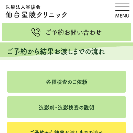
医療法人星陵会
脳ドック・健診
画像検査 MRI・CT
仙台星陵クリニック
MENU
新着情報
MRI検査
ご予約
お問い合わせ
当院ドックの特徴
CT検査
ご予約から結果お渡しまでの流れ
健診のご案内
紹介状をお持ちの方へ
団体・企業健診
ご予約・お問い合わせ・資料請
各種検査のご依頼
求
内科診療のご案内
医療関係者の皆さまへ
造影剤・造影検査の説明
内科診療（外来担当スケジュー
各種検査のご依頼
ル）
健康管理外来
造影剤・造影検査の説明
ご予約から結果お渡しまでの流れ