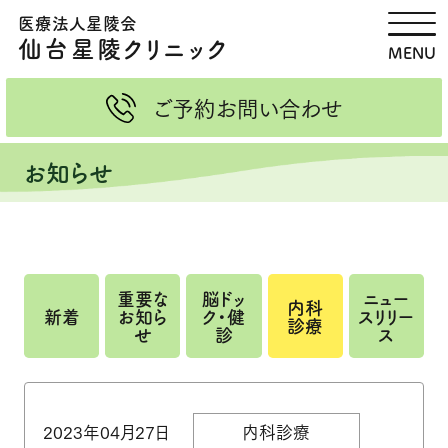
医療法人星陵会
脳ドック・健診
画像検査 MRI・CT
仙台星陵クリニック
MENU
新着情報
MRI検査
ご予約
お問い合わせ
当院ドックの特徴
CT検査
お知らせ
健診のご案内
紹介状をお持ちの方へ
団体・企業健診
ご予約・お問い合わせ・資料請
求
重要な
脳ドッ
ニュー
内科
新着
お知ら
ク・健
スリリー
内科診療のご案内
医療関係者の皆さまへ
診療
せ
診
ス
内科診療（外来担当スケジュー
各種検査のご依頼
ル）
健康管理外来
造影剤・造影検査の説明
2023年04月27日
内科診療