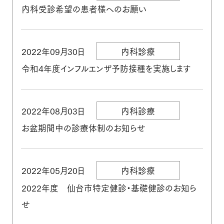
ご予約から結果お渡しまでの流
内科受診希望の患者様へのお願い
禁煙外来
れ
遠隔画像診断のご案内
2022年09月30日
内科診療
施設紹介
星陵クリニックグループ
令和4年度インフルエンザ予防接種を実施します
クリニック概要
居宅介護支援事務所
院長・医師の紹介
2022年08月03日
内科診療
お盆期間中の診療体制のお知らせ
設備紹介（検査機器）
交通案内
よくあるご質問
2022年05月20日
内科診療
こんな症状でお悩みの方
ご予約・お問い合わせ
2022年度 仙台市特定健診・基礎健診のお知ら
へ
せ
お知らせ
採用情報