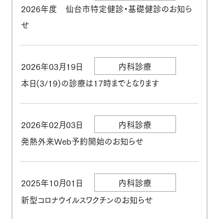
ご予約から結果お渡しまでの流
2026年度 仙台市特定健診・基礎健診のお知ら
禁煙外来
れ
せ
遠隔画像診断のご案内
施設紹介
星陵クリニックグループ
2026年03月19日
内科診療
本日(3/19)の診療は17時までとなります
クリニック概要
居宅介護支援事務所
院長・医師の紹介
2026年02月03日
内科診療
設備紹介（検査機器）
発熱外来Web予約開始のお知らせ
交通案内
よくあるご質問
こんな症状でお悩みの方
2025年10月01日
内科診療
ご予約・お問い合わせ
へ
新型コロナウイルスワクチンのお知らせ
お知らせ
採用情報