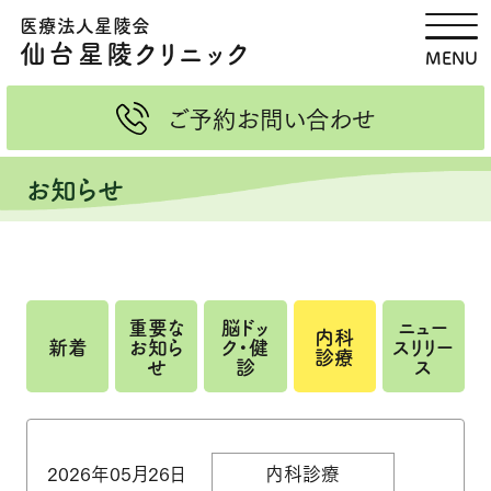
医療法人星陵会
脳ドック・健診
画像検査 MRI・CT
仙台星陵クリニック
MENU
新着情報
MRI検査
ご予約
お問い合わせ
当院ドックの特徴
CT検査
お知らせ
健診のご案内
紹介状をお持ちの方へ
団体・企業健診
ご予約・お問い合わせ・資料請
求
重要な
脳ドッ
ニュー
内科
新着
お知ら
ク・健
スリリー
内科診療のご案内
医療関係者の皆さまへ
診療
せ
診
ス
内科診療（外来担当スケジュー
各種検査のご依頼
ル）
健康管理外来
造影剤・造影検査の説明
2026年05月26日
内科診療